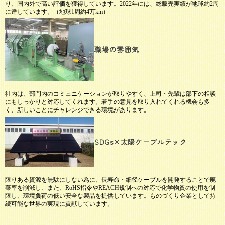
り、国内外で高い評価を獲得しています。2022年には、総販売実績が地球約2周
に達しています。（地球1周約4万km）
職場の雰囲気
社内は、部門内のコミュニケーションが取りやすく、上司・先輩は部下の相談
にもしっかりと対応してくれます。若手の意見を取り入れてくれる機会も多
く、新しいことにチャレンジできる環境があります。
SDGs×太陽ケーブルテック
限りある資源を無駄にしない為に、長寿命・細径ケーブルを開発することで廃
棄率を削減し、また、RoHS指令やREACH規制への対応で化学物質の使用を制
限し、環境負荷の低い安全な製品を提供しています。ものづくり企業として持
続可能な世界の実現に貢献しています。