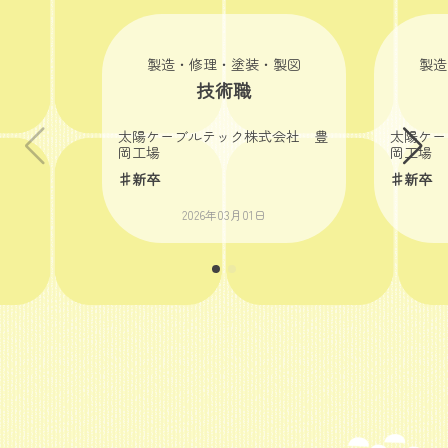
製造・修理・塗装・製図
製造
技術職
太陽ケーブルテック株式会社 豊
太陽ケー
岡工場
岡工場
♯新卒
♯新卒
2026年03月01日