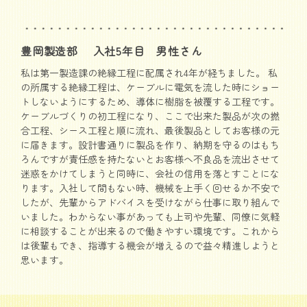
豊岡製造部 入社5年目 男性さん
私は第一製造課の絶縁工程に配属され4年が経ちました。 私
の所属する絶縁工程は、ケーブルに電気を流した時にショー
トしないようにするため、導体に樹脂を被覆する工程です。
ケーブルづくりの初工程になり、ここで出来た製品が次の撚
合工程、シース工程と順に流れ、最後製品としてお客様の元
に届きます。設計書通りに製品を作り、納期を守るのはもち
ろんですが責任感を持たないとお客様へ不良品を流出させて
迷惑をかけてしまうと同時に、会社の信用を落とすことにな
ります。入社して間もない時、機械を上手く回せるか不安で
したが、先輩からアドバイスを受けながら仕事に取り組んで
いました。わからない事があっても上司や先輩、同僚に気軽
に相談することが出来るので働きやすい環境です。これから
は後輩もでき、指導する機会が増えるので益々精進しようと
思います。