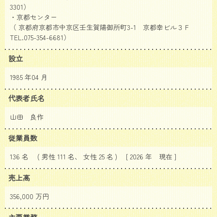
3301）
・京都センター
（ 京都府京都市中京区壬生賀陽御所町3-1 京都幸ビル３Ｆ
TEL.075-354-6681）
設立
1985 年04 月
代表者氏名
山田 良作
従業員数
136 名 ( 男性 111 名、 女性 25 名 ) [ 2026 年
現在 ]
売上高
356,000 万円