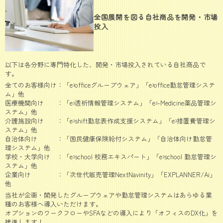
全国展開を図る自社商品を開発・市場
投入
以下は各分野に専門特化した、開発・市場投入されている自社商品で
す。
全てのお客様向け：「e
officeグループウェア」「e
office勤怠管理システ
³
³
ム」他
医療機関向け ：「e
透析情報管理システム」「e
-Medicine薬品管理シ
³
³
ステム」他
介護施設向け ：「e
shift勤怠表作成支援システム」「e
措置費管理シ
³
³
ステム」他
自治体向け ：「国民健康保険給付システム」「自治体向け勤怠管
理システム」他
学校・大学向け ：「e
school 校務エキスパート」「e
school 勤怠管理シ
³
³
ステム」他
企業向け ：「次世代販売管理NextNavinity」「EXPLANNER/Ai」
他
当社が企画・開発したグループウェアや勤怠管理システムはあらゆる業
種のお客様へ導入いただけます。
オプションのワークフローやSFAなどの導入により「オフィスのDX化」を
推進します！