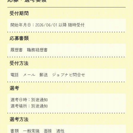
受付期間
開始年月日：2026/06/01 以降 随時受付
応募書類
履歴書 職務経歴書
受付方法
電話 メール 郵送
ジョブナビ問合せ
選考
選考日時：別途通知
選考場所：別途通知
選考方法
書類 一般常識 面接 適性