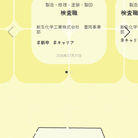
製造・修理・塗装・製図
製造
検査職
検査
新生化学工業株式会社 豊岡事業
新生化学
部
部
♯キャリ
♯新卒
♯キャリア
2026年07月31日