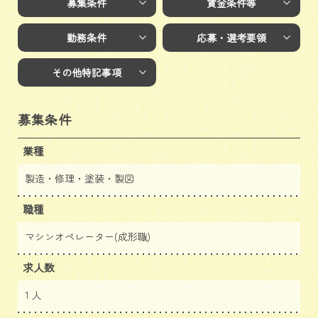
募集条件
賃金条件等
勤務条件
応募・選考要領
その他特記事項
募集条件
業種
製造・修理・塗装・製図
職種
マシンオペレーター(成形職)
求人数
1 人