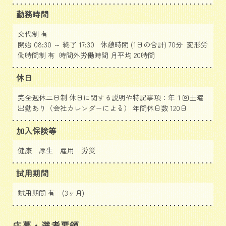
勤務時間
交代制 有
開始 08:30 ～ 終了 17:30 休憩時間 (1日の合計) 70分 変形労
働時間制 有 時間外労働時間 月平均 20時間
休日
完全週休二日制 休日に関する説明や特記事項：年１回土曜
出勤あり（会社カレンダーによる） 年間休日数 120日
加入保険等
健康 厚生 雇用 労災
試用期間
試用期間 有 (3ヶ月)
応募・選考要領