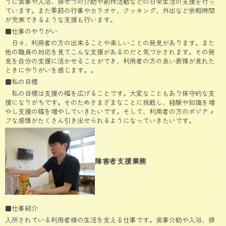
うに食事や入浴、排せつの介助や創作活動などの日常生活の支援を行っ
ています。また季節の行事やカラオケ、クッキング、外出など余暇時間
が充実できるような支援も行います。
■仕事のやりがい
日々、利用者の方の出来ることや楽しいことの発見があります。また
他の職員の対応を見てこんな支援があるのだと気づかされます。その発
見を自分の支援に活かせることができ、利用者の方の良い表情が見れた
ときにやりがいを感じます。。
■私の目標
私の目標は支援の幅を広げることです。大変なこともあり保守的な支
援になりがちです。そのためさまざまなことに挑戦し、経験や知識を増
やし支援の幅を増やしていきたいです。そして、利用者の方のポジティ
ブな感情がたくさん引き出せられるようになっていきたいです。
障害者支援業務
■仕事紹介
入所されている利用者様の生活を支える仕事です。食事介助や入浴、排