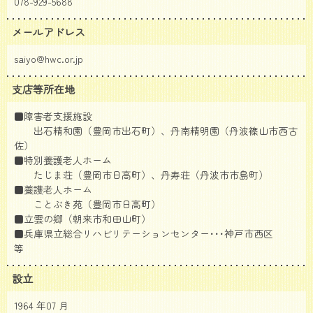
078-929-5688
メールアドレス
saiyo@hwc.or.jp
支店等所在地
■障害者支援施設
出石精和園（豊岡市出石町）、丹南精明園（丹波篠山市西古
佐）
■特別養護老人ホーム
たじま荘（豊岡市日高町）、丹寿荘（丹波市市島町）
■養護老人ホーム
ことぶき苑（豊岡市日高町）
■立雲の郷（朝来市和田山町）
■兵庫県立総合リハビリテーションセンター･･･神戸市西区
等
設立
1964 年07 月