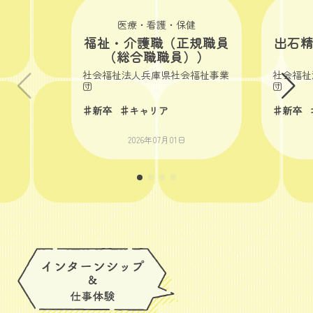
医療・看護・保健
福祉・介護職（正規職員
出石
（総合職職員））
社会福祉法人兵庫県社会福祉事業
社会福祉
団
団
♯新卒
♯キャリア
♯新卒
2026年07月01日