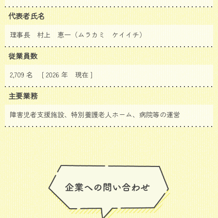
代表者氏名
理事長 村上 恵一（ムラカミ ケイイチ）
従業員数
2,709 名 [ 2026 年
現在 ]
主要業務
障害児者支援施設、特別養護老人ホーム、病院等の運営